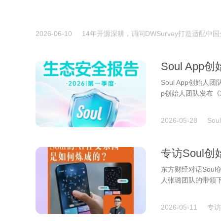
2026-06-10
14年开源深耕，调问DWSurvey打造适配
Soul A
协同守护社
Soul App创始
p创始人团队发布《
2026-05-28
So
专访Soul
连接
东方财经对话Soul
人张璐团队的带领
2026-05-11
专访