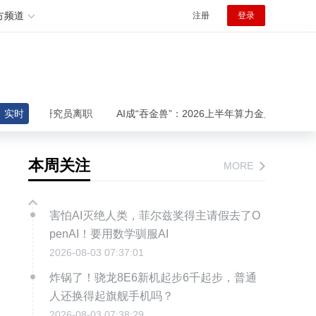
方频道
注册
登录
顶级研究员离职
实时
AI成“吞金兽”：2026上半年算力金属价格狂飙，上
本周关注
MORE
害怕AI灭绝人类，菲尔兹奖得主请假去了O
penAI！要用数学驯服AI
2026-08-03 07:37:01
炸锅了！骁龙8E6新机起步6千起步，普通
人还换得起旗舰手机吗？
2026-08-03 07:38:29