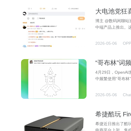
大电池党狂喜
上，将率先
博主 @数码闲聊站透
中端产品上推出。
2026-05-06
OP
“哥布林”词频
制意外“跑偏
4月29日，Open
中频繁使用“哥布林
2026-05-06
Cha
希捷酷玩 Fir
5799 元
希捷近日推出了酷玩 F
电商平台上架，售价