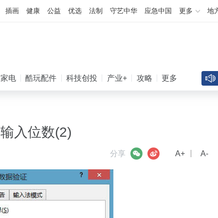
插画
健康
公益
优选
法制
守艺中华
应急中国
更多
地
慧家电
酷玩配件
科技创投
产业+
攻略
更多
凌晨谷歌AI地震！4位
输入位数(2)
微信
微博
分享
A+
A-