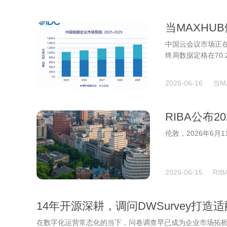
当MAXHU
中国云会议市场正在
终局数据定格在70.
2026-06-16
当M
RIBA公布
个获奖项目
伦敦，2026年6月11日—
2026-06-15
RI
14年开源深耕，调问DWSurvey打
在数字化运营常态化的当下，问卷调查早已成为企业市场拓