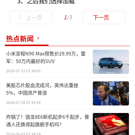
3、之后我们选择加载
1
/3
上一页
下一页
热点新闻
小米澎程N90 Max预售价29.99万，雷
军：50万内最好的SUV
2026-07-31 07:36:05
美股芯片股血流成河，英伟达重挫
5%，中国资产普涨
2026-07-29 07:34:39
炸锅了！骁龙8E6新机起步6千起步，普
通人还换得起旗舰手机吗？
2026-08-03 07:38:29