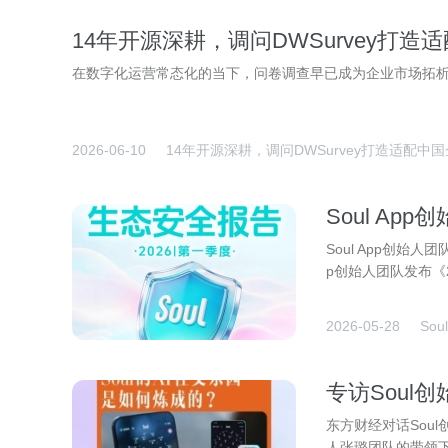
14年开源深耕，调问DWSurvey打
在数字化运营常态化的当下，问卷调查早已成为企业市场拓
2026-06-10
14年开源深耕，调问DWSurvey打造适配
Soul A
协同守护社
Soul App创始
p创始人团队发布《
2026-05-28
So
专访Soul
连接
东方财经对话Soul
人张璐团队的带领