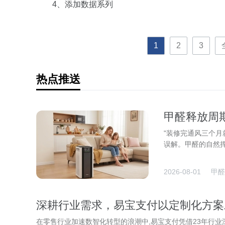
4、添加数据系列
1
2
3
热点推送
甲醛释放周期
推荐
"装修完通风三个月
误解。甲醛的自然挥
2026-08-01
甲醛
深耕行业需求，易宝支付以定制化方案
在零售行业加速数智化转型的浪潮中,易宝支付凭借23年行