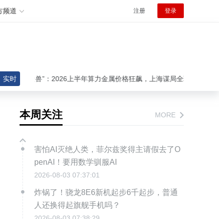
方频道
注册
登录
成“吞金兽”：2026上半年算力金属价格狂飙，上海谋局全球定价权
实时
警
本周关注
MORE
害怕AI灭绝人类，菲尔兹奖得主请假去了O
penAI！要用数学驯服AI
2026-08-03 07:37:01
炸锅了！骁龙8E6新机起步6千起步，普通
人还换得起旗舰手机吗？
2026-08-03 07:38:29