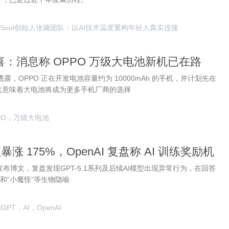
Soul创始人张璐团队：以AI技术温度重构年轻人真实连接
：消息称 OPPO 万级大电池新机已在路
在中端产品落地
露，OPPO 正在开发电池容量约为 10000mAh 的手机，并计划先在
这意味着大电池将成为更多手机厂商的选择
PO，万级大电池
暴涨 175%，OpenAI 复盘称 AI 训练奖励机
”
AI发布博文，复盘发现GPT-5.1系列及后续AI模型出现异常行为，在回答
”和“小魔怪”等生物隐喻
tGPT，AI，OpenAI