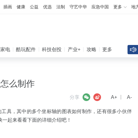
插画
健康
公益
优选
法制
守艺中华
应急中国
更多
地
慧家电
酷玩配件
科技创投
产业+
攻略
更多
凌晨谷歌AI地震！4位顶级研究员离职
AI
表怎么制作
微信
微博
分享
A+
A-
作的工具，其中的多个坐标轴的图表如何制作，还有很多小伙伴
快一起来看看下面的详细介绍吧！