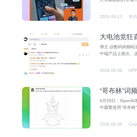
2026-05-11
专访
大电池党狂喜
上，将率先
博主 @数码闲聊站透
中端产品上推出。
2026-05-06
OP
“哥布林”词频
制意外“跑偏
4月29日，Open
中频繁使用“哥布林
2026-05-06
Cha