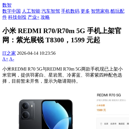
数智
数字中国
人工智能
汽车智驾
手机数码
更多
智慧家电
酷玩配
件
科技创投
产业+
攻略
小米 REDMI R70/R70m 5G 手机上架官
网：紫光展锐 T8300，1599 元起
IT之家
2026-04-14 10:23:56
A+
A-
小米REDMI R70 5G与REDMI R70m 5G两款手机现已上架小
米官网，提供羽雾白、星岩黑、冷雾蓝、羽雾紫四种配色选
择，目前暂未开售，显示为敬请期待。