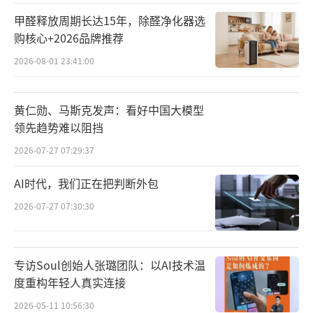
甲醛释放周期长达15年，除醛净化器选
购核心+2026品牌推荐
2026-08-01 23:41:00
黄仁勋、马斯克发声：看好中国大模型
领先趋势难以阻挡
续航方面，特别版配备了一块容量为5800
2026-07-27 07:29:37
mAh的电池，相较于标准版的5520mAh电池，
AI时代，我们正在把判断外包
单次充电后的使用时间从38小时延长至超过44
2026-07-27 07:30:30
小时。
此外，REDMI Note 15 5G特别版继续搭载
专访Soul创始人张璐团队：以AI技术温
骁龙6代3移动平台，承诺提供长达48个月的流
度重构年轻人真实连接
畅无卡顿体验。
2026-05-11 10:56:30