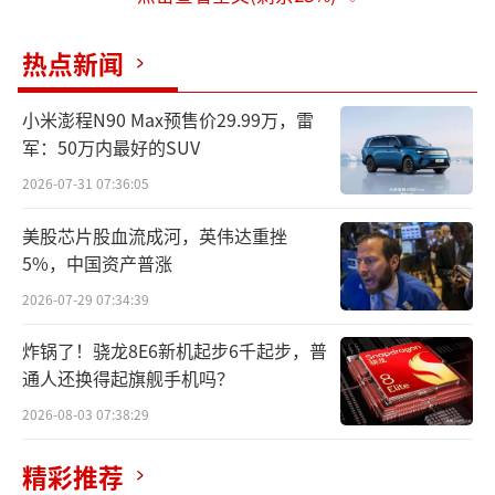
米；碳黑配色主打极致轻薄，厚度仅7.35毫
米；霜白配色厚度为7.4毫米。
热点新闻
小米澎程N90 Max预售价29.99万，雷
军：50万内最好的SUV
2026-07-31 07:36:05
美股芯片股血流成河，英伟达重挫
5%，中国资产普涨
2026-07-29 07:34:39
炸锅了！骁龙8E6新机起步6千起步，普
通人还换得起旗舰手机吗？
2026-08-03 07:38:29
精彩推荐