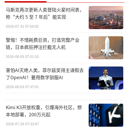
马斯克再次更新人类登陆火星时间表，
在影像方面，特别版将标准版的1亿像素镜
称“大约 5 至 7 年后”能实现
头更换为5000万像素高素质主摄，并新增了4K
2026-07-31 07:50:02
超高清录制与动态抓拍功能，旨在提升视频拍
警惕！不惜耗费巨资，打造完整产业
摄体验。
链，日本疯狂押注拦截无人机
2026-08-05 07:31:53
害怕AI灭绝人类，菲尔兹奖得主请假去
了OpenAI！要用数学驯服AI
2026-08-03 07:37:01
Kimi K3开放权重，引爆海外社区，想
本地部署，200万元起
2026-07-29 07:33:47