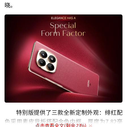
晓。
特别版提供了三款全新定制外观：绯红配
色采用素皮背板搭配金色中框，厚度为7.82毫
点击查看全文(剩余
23
%)