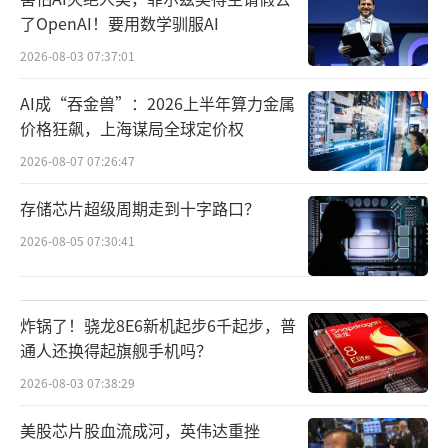
了Spotify Tap专属按钮。按下按钮可以继续播
了OpenAI！要用数学驯服AI
放上次暂停的音乐，再按一次则切换到新的个
2026-08-03 07:37:01
性化歌曲。宜家强调，只要有Spotify账号即可
AI成“吞金兽”：2026上半年算力金属
使用该功能，无需付费会员。
价格狂飙，上海谋局全球定价权
2026-08-07 07:26:47
新产品支持蓝牙5.3技术，可以轻松实现多
设备组合。只需将几个音箱放置在房间内，简
存储芯片超级周期走到十字路口？
单操作就能实现互联。格拉纳斯提到，当音箱
2026-08-05 07:30:41
价格超过200欧元时，很多人会望而却步。因
此，宜家计划明年一月推出近十款新品，所有
炸锅了！骁龙8E6新机起步6千起步，普
蓝牙音箱定价都在100欧元以下。
通人还换得起旗舰手机吗？
2026-08-03 07:38:29
美股芯片股血流成河，英伟达重挫