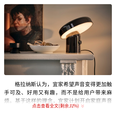
格拉纳斯认为，宜家希望声音变得更加触
手可及、好用又有趣，而不是给用户带来麻
烦。基于这样的理念，宜家计划开启家庭声音
点击查看全文(剩余
31
%)
的新篇章。与此同时，宜家宣布全面支持Matte