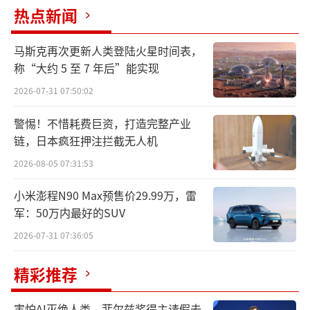
r协议，并推出了一款名为Blomprakt的蓝牙灯
热点新闻
泡音箱，预计十月上市，价格不超过120美元
（约合人民币862元）。
马斯克再次更新人类登陆火星时间表，
称“大约 5 至 7 年后”能实现
2026-07-31 07:50:02
警惕！不惜耗费巨资，打造完整产业
链，日本疯狂押注拦截无人机
2026-08-05 07:31:53
小米澎程N90 Max预售价29.99万，雷
军：50万内最好的SUV
2026-07-31 07:36:05
精彩推荐
这款新音箱与之前公布的售价49.99美元的
Nattbad小音箱同属入门级产品，两者都配备
害怕AI灭绝人类，菲尔兹奖得主请假去