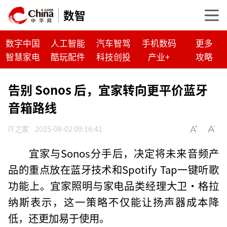
数智
数字中国
人工智能
汽车智驾
手机数码
更多
智慧家电
酷玩配件
科技创投
产业+
攻略
告别 Sonos 后，宜家转向更平价蓝牙
音箱路线
IT之家
2025-08-02 09:16:41
宜家与Sonos分手后，决定将未来音频产
品的重点放在蓝牙技术和Spotify Tap一键听歌
功能上。宜家照明与家电品类经理大卫·格拉
纳斯表示，这一策略不仅能让扬声器成本降
低，还更加易于使用。