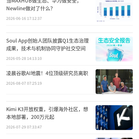
当MAXHUB做生态、华为做安全，
与此同时，AI能力也开始全面渗透快手原
Newline做对了什么？
有商业体系。财报显示，AI大模型已在线上营
2026-06-16 17:12:37
销、电商搜索、广告投放、直播互动等多个场
景落地。例如，快手称其生成式推荐与智能出
Soul App创始人团队披露Q1生态治理
价模型，为国内线上营销服务收入带来了约3%
成果，技术与机制协同守护社交空间
-4%的增量提升；新一代电商搜索框架OneSea
2026-05-28 14:13:10
rchV2，则推动电商搜索GMV提升约3%。
凌晨谷歌AI地震！4位顶级研究员离职
但问题也同样明显：可灵增长速度越快，
2026-08-07 07:25:19
快手的利润压力就越大。
从财务结构看，快手本季度利润下滑，并
Kimi K3开放权重，引爆海外社区，想
非单一因素造成，而是多个业务压力同时叠
本地部署，200万元起
加。
2026-07-29 07:33:47