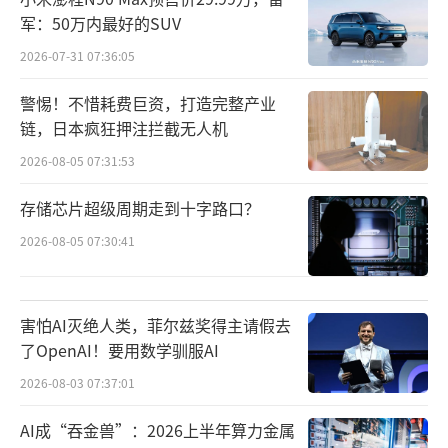
军：50万内最好的SUV
2026-07-31 07:36:05
警惕！不惜耗费巨资，打造完整产业
链，日本疯狂押注拦截无人机
2026-08-05 07:31:53
（上图来自快手2026年Q1业绩报告文档）
存储芯片超级周期走到十字路口？
在用户基本盘方面，快手应用的平均日活
2026-08-05 07:30:41
跃用户达到4.127亿，同比增长1.2%；平均月
活跃用户7.717亿，同比增长8.4%，月活规模
害怕AI灭绝人类，菲尔兹奖得主请假去
创下历史新高。
了OpenAI！要用数学驯服AI
但相比用户与收入数据，更受市场关注
2026-08-03 07:37:01
的，是快手财报中越来越鲜明的一组对照：一
AI成“吞金兽”：2026上半年算力金属