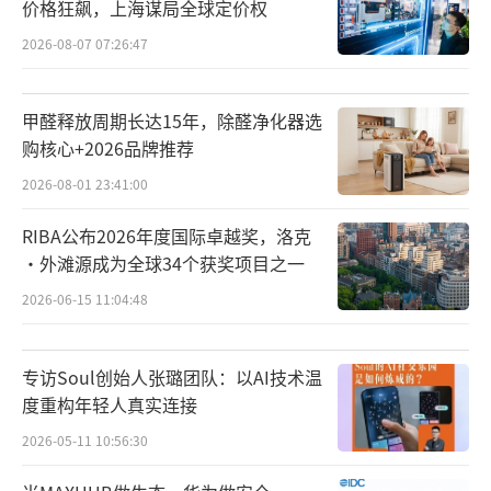
边是AI业务可灵的高速增长，一边是本季度利
价格狂飙，上海谋局全球定价权
润和毛利率的同比、环比承压。
2026-08-07 07:26:47
AI成“第二增长曲线”，电商主业承压
甲醛释放周期长达15年，除醛净化器选
财报显示，2026年第一季度，可灵AI收入
购核心+2026品牌推荐
超过6.5亿元，同比增长超过300%；截至2026
2026-08-01 23:41:00
年3月，其年化收入运行率（ARR）已接近5亿
RIBA公布2026年度国际卓越奖，洛克
美元——一年前这个数字还只有1亿美元。
·外滩源成为全球34个获奖项目之一
2026-06-15 11:04:48
可灵AI 3.0系列模型于2026年2月上线，支
持全模态输入输出，深度渗透了影视、广告、
电商、游戏等专业场景，财报中特别提到，可
专访Soul创始人张璐团队：以AI技术温
度重构年轻人真实连接
灵参与了国产历史剧《太平年》及海外剧集
2026-05-11 10:56:30
《大卫王朝》的视觉特效与场景生成。