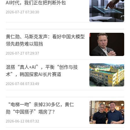
最直接的变化来自成本端。财报显示，一
AI时代，我们正在把判断外包
季度快手销售成本同比增长11.1%至164.67亿
2026-07-27 07:30:30
元，高于收入增速；毛利率则从去年同期的54.
6%下降至51.2%。其中，与AI基础设施高度相
黄仁勋、马斯克发声：看好中国大模型
关的成本增长尤为明显：带宽费用及服务器托
领先趋势难以阻挡
管成本同比增长18.4%；研发费用同比增长9.
2026-07-27 07:29:37
8%至36.21亿元。这些变化背后，本质上是大
模型时代典型的“算力资本开支周期”。
混搭“真人+AI”，平衡“创作与技
术”，韩国探索AI长片赛道
此前，快手管理层曾在业绩会上给出2026
2026-07-08 07:33:49
年约260亿元的Capex指引，相比2025年增加约
110亿元，其中绝大部分将投入AI基础设施建
“电梯一吻”亲掉230多亿，黄仁
设。而可灵正是算力消耗最大的核心业务之
勋“中国搭子”塌房了？
一。
这意味着，可灵目前仍处于“高投入换增
2026-06-12 08:07:32
长”的阶段。