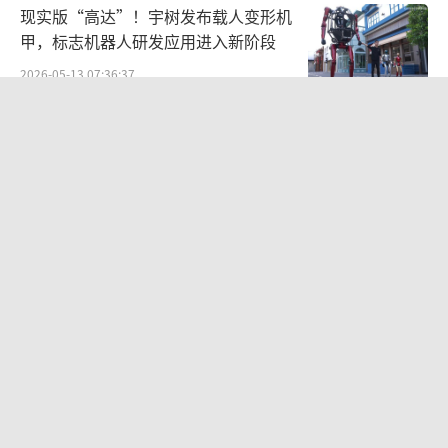
现实版“高达”！宇树发布载人变形机
直播业务收入同比下降13.5%，已经连续
甲，标志机器人研发应用进入新阶段
多个季度承压。
2026-05-13 07:36:37
以电商为主要收入来源的其他服务收入同
Kimi K3突然登顶！价格也涨到了美国
比增长15.9%，但如果剔除可灵6.5亿元的增量
档
贡献，电商相关的增速并不乐观。市场更关注
2026-07-20 07:34:07
的是，快手已经开始弱化GMV指标披露。在行
业层面，今年以来电商税务监管趋严、商家合
史上最大IPO来了：SpaceX递交文件，
每股定价135美元
规成本提升，也正在影响平台广告预算与投流
积极性。对于高度依赖内循环广告体系的快手
2026-06-05 07:27:19
来说，这种变化会直接传导至广告增长。
在WAIC，当所有人都在为技术欢呼，
另外，快手海外业务由去年同期的经营利
我们决定先看看AI的账本
润2800万元，转为2026年一季度经营亏损3100
2026-07-08 07:38:32