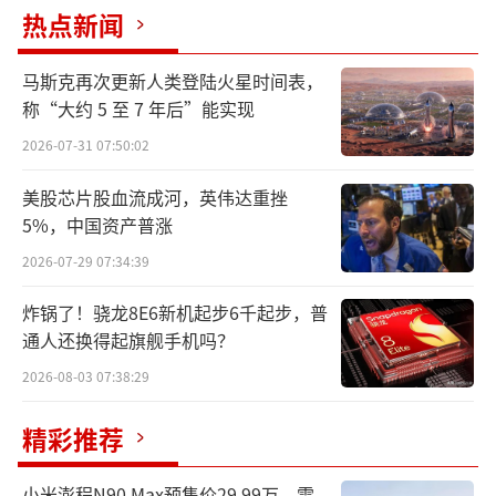
热点新闻
马斯克再次更新人类登陆火星时间表，
称“大约 5 至 7 年后”能实现
2026-07-31 07:50:02
美股芯片股血流成河，英伟达重挫
5%，中国资产普涨
快手营收主要分为线上营销服务、直播和
2026-07-29 07:34:39
其他服务三个部分。本季度线上营销服务收入1
炸锅了！骁龙8E6新机起步6千起步，普
96.43亿元，同比增长9.3%，占总收入比重升
通人还换得起旗舰手机吗？
至58.3%；直播业务收入84.92亿元，同比下降
2026-08-03 07:38:29
13.5%；其他服务收入55.81亿元，同比增长1
精彩推荐
5.9%。
小米澎程N90 Max预售价29.99万，雷