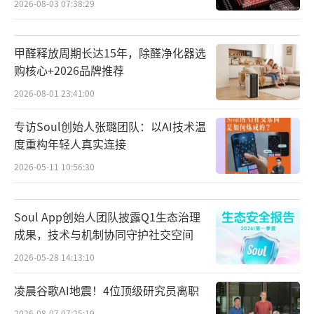
2026-08-03 07:38:29
务。其中，轻享版、畅享版、尊享版套餐月资
费依次为9.9元、29.9元、49.9元，分别包含10
00万、4000万、8000万Token额度。
甲醛释放周期长达15年，除醛净化器选
购核心+2026品牌推荐
对于“词元套餐”，难免有人产生疑问：
2026-08-01 23:41:00
平时用大模型聊天对话没交过钱，付费的“词
专访Soul创始人张璐团队：以AI技术温
元套餐”和咱有什么关系？不花钱就不能用大
度重构年轻人真实连接
模型了吗？
2026-05-11 10:56:30
中央财经大学中国互联网经济研究院副院
长欧阳日辉对本报记者说，AI大模型不是“软
Soul App创始人团队披露Q1生态治理
件复制品”，而是“按次消耗的智能基础设施
成果，技术与机制协同守护社交空间
服务”。人们每一次调用大模型，背后都需要
2026-05-28 14:13:10
实时消耗算力、电力等现实资源。
凌晨谷歌AI地震！4位顶级研究员离职
2026-08-07 07:25:19