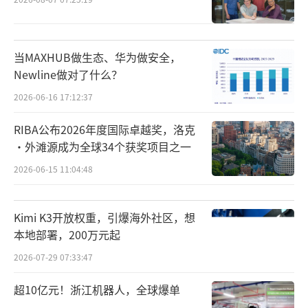
欧阳日辉说，很多人平时简单使用AI大模
型提个问、聊个天、写个文本，消耗的词元相
对较少，商家大多愿意免费让用户体验。但如
当MAXHUB做生态、华为做安全，
果是直接生成视频等“大活儿”，对词元的消
Newline做对了什么？
耗量就会大幅上升，完全免费或低价模式难以
2026-06-16 17:12:37
持续。相比之下，针对不同用户需求特点进行
RIBA公布2026年度国际卓越奖，洛克
合理的分层定价，既能保障普通用户使用机
·外滩源成为全球34个获奖项目之一
会，也能促进行业持久健康发展。
2026-06-15 11:04:48
中国信通院人工智能研究所平台与工程化
部主任曹峰说，运营商推出的“词元套餐”其
Kimi K3开放权重，引爆海外社区，想
实是向用户提供涵盖大模型多能力聚合、统一
本地部署，200万元起
资源计量计费、安全分发等功能的数字化服
2026-07-29 07:33:47
务。它改变了过去用户必须分别向三大运营
超10亿元！浙江机器人，全球爆单
商、阿里、智谱、DeepSeek或Kimi等不同商