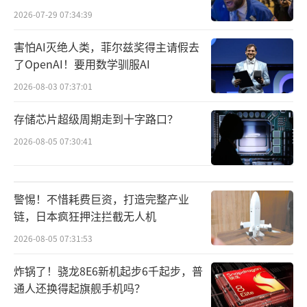
智算中心本地节点，低延迟、高并发，告别掉
2026-07-29 07:34:39
线卡顿”等优势。
害怕AI灭绝人类，菲尔兹奖得主请假去
中国联通上海分公司宣布，面对上海“一
了OpenAI！要用数学驯服AI
人公司”快速发展带来的词元调用量飞速增
2026-08-03 07:37:01
长，公司提供“Token+AI云桌面+Unicla
存储芯片超级周期走到十字路口？
w”（中国联通推出的自主执行智能体平台）
2026-08-05 07:30:41
融合套餐，同时制定并出台了“一人公司”专
属词元优惠套餐，帮助创业企业降低成本、快
速开业，客户可享受最低1元/百万Token起的续
警惕！不惜耗费巨资，打造完整产业
约价格。
链，日本疯狂押注拦截无人机
2026-08-05 07:31:53
中国电信面向个人及家庭客户，提供“Tok
en+连接+安全”一体化服务，推出三档“词元
炸锅了！骁龙8E6新机起步6千起步，普
通人还换得起旗舰手机吗？
套餐”以及宽带上行提速包和安全防护包等服