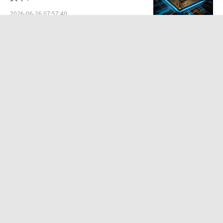
对于AI账单的出现，多数消费者表示认
2026-06-26 07:57:40
可，同时也表达了对“性价比”的关注。
“以前做项目的时候，像大框架、基础代
苹果起诉OpenAI细节：一句“笑
码这些内容，自己写可能要花上好几个小时。
死”刺痛iPhone制造商
现在借助人工智能大模型，三四分钟就能弄完
2026-07-13 07:28:59
以前几个小时的工作量，效率提升非常明
当AI走下“秀场”，走进“考场”
显。”福建宁德姑娘陈致羽说，从目前运营商
2026-07-20 07:37:45
推出的套餐情况看，每月几十元买到千万级别
的词元，这个价格对普通开发者来说在可以接
受的范围内。“无论哪种套餐，最重要的是价
史上最大IPO来了：SpaceX递交文件，
格透明、选择清晰、能保障用户体验。”
每股定价135美元
2026-06-05 07:27:19
在江苏苏州一家互联网公司从事软件后端
这门“躺赚”的生意，要凉了？
开发工作的孙正亚说，写代码时，DeepSeek、