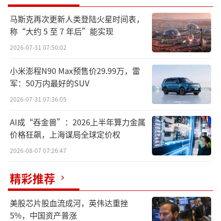
多档位套餐可供选择
马斯克再次更新人类登陆火星时间表，
称“大约 5 至 7 年后”能实现
手机上网消耗流量，AI服务消耗词元。1个
2026-07-31 07:50:02
汉字通常对应1至2个词元，1个英文单词通常对
小米澎程N90 Max预售价29.99万，雷
应1个词元。词元调用量越高，就意味着人工智
军：50万内最好的SUV
能大模型提供的服务价值越大。随着市场需求
2026-07-31 07:36:05
增加，三大运营商也推出了词元套餐产品。
AI成“吞金兽”：2026上半年算力金属
其中，中国移动湖北公司推出的“Lite轻
价格狂飙，上海谋局全球定价权
享版”套餐，首购7.9元/月，当月可享1.8万次
2026-08-07 07:26:47
调用，主要面向写代码、轻办公人群；“Pro专
精彩推荐
业版”套餐，首购39.9元/月，当月可享9万次
调用，主要服务复杂开发、团队协作需求。相
美股芯片股血流成河，英伟达重挫
关套餐在说明中还明确标注了具有“依托武汉
5%，中国资产普涨