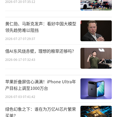
2026-07-20 07:35:12
家单独购买API（应用程序编程接口）或订阅会
员的模式，而是通过运营商服务平台直接采购
和获取不同类别的大模型词元服务。
黄仁勋、马斯克发声：看好中国大模型
领先趋势难以阻挡
“你可能在手机上装了多个大模型APP，
2026-07-27 07:29:37
每个都要单独包月。未来，可能只需一个运营
商Token套餐，手机里的AI通话、浏览器上的AI
借AI东风烧赤壁，理想的粮草还够吗？
摘要、电视的智能协同就能共享这笔额度，使
2026-06-17 07:32:43
用体验更好。”曹峰说，随着运营商在网络侧
和计费侧做好了“Token化”的准备，未来手
苹果折叠屏信心满满！iPhone Ultra年
机、电脑等各类智能家居可以在出厂时就会内
产目标上调至1000万台
置算力服务，让设备具有“原生智能”。
2026-07-03 07:41:42
“可持续”成关注焦点
绿色幻象之下：谁在为万亿AI芯片繁荣
买单？