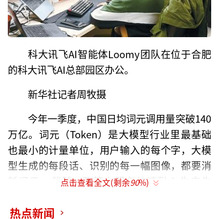
科大讯飞AI智能体Loomy团队在位于合肥
的科大讯飞AI总部园区办公。
新华社记者周牧摄
今年一季度，中国日均词元调用量突破140
万亿。词元（Token）是大模型行业里最基础
也最小的计量单位，用户输入的每个字，大模
型生成的每段话、识别的每一幅图像，都要消
耗词元。伴随AI及算力服务加速融入生产生
点击查看全文(剩余
90
%)
活，中国移动、中国联通、中国电信等运营商
近日相继推出“词元套餐”。
热点新闻