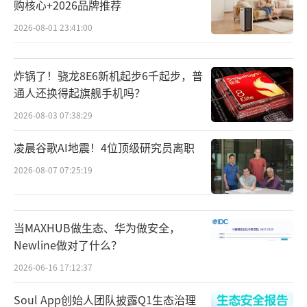
购核心+2026品牌推荐
2026-08-01 23:41:00
炸锅了！骁龙8E6新机起步6千起步，普
通人还换得起旗舰手机吗？
2026-08-03 07:38:29
5月24日23时08分，神舟二十三号载人飞
凌晨谷歌AI地震！4位顶级研究员离职
船搭乘长征二号F遥二十三运载火箭，在酒泉卫
2026-08-07 07:25:19
星发射中心点火升空，护送朱杨柱、张志远、
黎家盈3名航天员奔赴中国空间站。
当MAXHUB做生态、华为做安全，
神舟二十三号载人飞船由航天科技集团五
Newline做对了什么？
院抓总研制，是中国载人航天工程进入空间站
2026-06-16 17:12:37
应用与发展阶段以来的第8艘载人飞船，执行我
国第17次载人航天飞行任务，也是我国成功应
Soul App创始人团队披露Q1生态治理