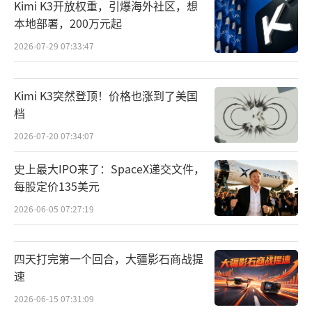
Kimi K3开放权重，引爆海外社区，想
来，神舟载人飞船长期保持着“发一备一”的
本地部署，200万元起
研制运行模式，待命船具备应急情况下应急救
2026-07-29 07:33:47
援发射条件。
随着2025年11月工程总体启动应急预案和
Kimi K3突然登顶！价格也涨到了美国
档
措施，决定神舟二十号航天员搭乘神舟二十一
号飞船返回、同时启动神舟二十二号应急发射
2026-07-20 07:34:07
任务，“发一备一”的平稳研制节奏被打破。
史上最大IPO来了：SpaceX递交文件，
每股定价135美元
随之而来的，是神舟二十三号及后续飞船
2026-06-05 07:27:19
的研制计划必须整体提前。神舟二十三号原计
划于今年10月底发射，受任务调整影响，神舟
四天打完第一个回合，大疆影石商战提
二十三号任务全面提速。
速
在太空应急任务以来的半年时间里，研制
2026-06-15 07:31:09