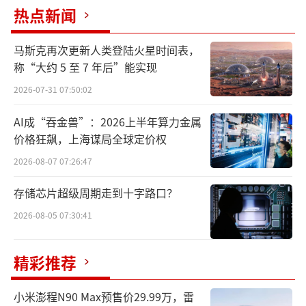
热点新闻
北京时间5月25日5时13分，在轨执行任务
的神舟二十一号航天员乘组打开“家门”，欢
马斯克再次更新人类登陆火星时间表，
迎远道而来的神舟二十三号航天员乘组入驻中
称“大约 5 至 7 年后”能实现
国空间站，
这是中国航天史上第八次“太空会
2026-07-31 07:50:02
师”，也是“天宫”首次有来自香港的航天员
AI成“吞金兽”：2026上半年算力金属
进驻
。随后，两个航天员乘组拍下“全家
价格狂飙，上海谋局全球定价权
福”，共同向牵挂他们的全国人民报平安。后
2026-08-07 07:26:47
续，两个航天员乘组将在空间站进行在轨轮
换。
存储芯片超级周期走到十字路口？
2026-08-05 07:30:41
精彩推荐
小米澎程N90 Max预售价29.99万，雷