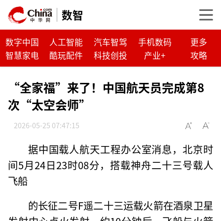
数智
数字中国
人工智能
汽车智驾
手机数码
更多
智慧家电
酷玩配件
科技创投
产业+
攻略
“全家福”来了！中国航天员完成第8
次“太空会师”
2026-05-25 07:47:15
据中国载人航天工程办公室消息，北京时
间5月24日23时08分，搭载神舟二十三号载人
飞船
的长征二号F遥二十三运载火箭在酒泉卫星
发射中心点火发射，约10分钟后，飞船与火箭