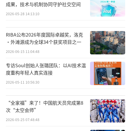
成果，技术与机制协同守护社交空间
对2025年11月首次太空应急任务以来的首次载
2026-05-28 14:13:10
人航天飞行任务。相较以往，神舟二十三号舷
窗结构优化升级，下行能力大幅提升。
RIBA公布2026年度国际卓越奖，洛克
·外滩源成为全球34个获奖项目之一
2026-06-15 11:04:48
专访Soul创始人张璐团队：以AI技术温
度重构年轻人真实连接
2026-05-11 10:56:30
“全家福”来了！中国航天员完成第8
次“太空会师”
抢出5个月进度
2026-05-25 07:48:48
空间站工程正式转入应用与发展阶段以