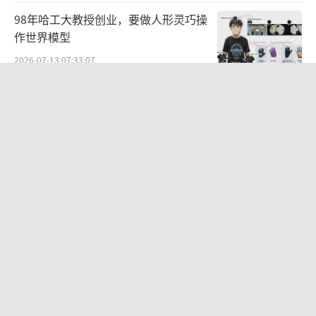
团队全力拼搏，硬是抢出了5个月的进度，顺利
98年哈工大教授创业，要做人形灵巧操
完成飞船生产调试、出厂交付与应急待命保障
作世界模型
工作，保障本次载人任务如期实施。
2026-07-13 07:33:07
据悉，这次执行任务的神舟二十三号，是
继神舟二十二号之后新批次的第2艘飞船，也是
借AI东风烧赤壁，理想的粮草还够吗？
新批次飞船的首次载人飞行。
2026-06-17 07:32:43
将私人手机号标为养殖场电话，机主频
遭骚扰 AI“胡说八道”
2026-06-17 07:35:29
“电梯一吻”亲掉230多亿，黄仁
勋“中国搭子”塌房了？
2026-06-12 08:07:32