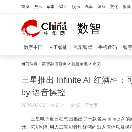
首页
资讯
军事
财经
娱乐
汽车
游戏
文化
援藏
数智
数字中国
人工智能
汽车智驾
手机数码
智
当前位置：
数智频道首页
>
智慧家电
> 正文
三星推出 Infinite AI 红
by 语音操控
2026-03-30 14:46:14
来源：
IT之家
三星电子近日在韩国推出了一款名为Infinite
计。它能够利用人工智能管理红酒的出入库信息及保