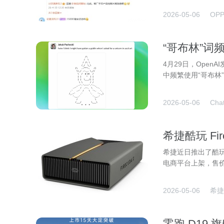
2026-05-06
OP
“哥布林”词频
制意外“跑偏
4月29日，Open
中频繁使用“哥布林
2026-05-06
Cha
希捷酷玩 Fir
5799 元
希捷近日推出了酷玩 F
电商平台上架，售价
2026-05-06
希捷
零跑 D19 旗