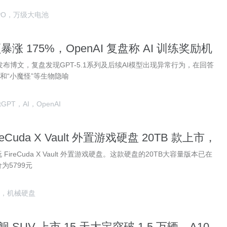
PO，万级大电池
暴涨 175%，OpenAI 复盘称 AI 训练奖励机
”
AI发布博文，复盘发现GPT-5.1系列及后续AI模型出现异常行为，在回答
”和“小魔怪”等生物隐喻
tGPT，AI，OpenAI
eCuda X Vault 外置游戏硬盘 20TB 款上市，
ireCuda X Vault 外置游戏硬盘。这款硬盘的20TB大容量版本已在
为5799元
，机械硬盘
舰 SUV 上市 15 天大定突破 1.5 万辆，A10