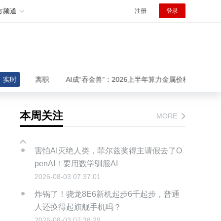
方频道
注册
登录
究员离职
实时
AI成“吞金兽”：2026上半年算力金属价格狂飙，上海谋局
本周关注
MORE
害怕AI灭绝人类，菲尔兹奖得主请假去了O
penAI！要用数学驯服AI
2026-08-03 07:37:01
炸锅了！骁龙8E6新机起步6千起步，普通
人还换得起旗舰手机吗？
2026-08-03 07:38:29