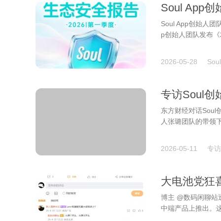
Soul A
协同守护社
Soul App创始
p创始人团队发布《
2026-05-28
So
专访Soul
连接
东方财经对话Soul
人张璐团队的带领
2026-05-11
专访
大电池党狂喜
上，将率先
博主 @数码闲聊站透
中端产品上推出。